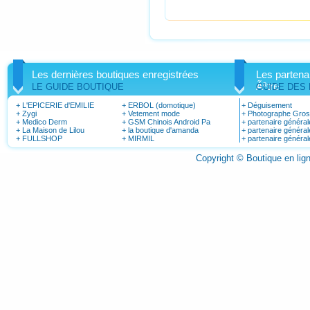
Les dernières boutiques enregistrées
Les partena
Ãªtre
LE GUIDE BOUTIQUE
GUIDE DES
+
L'EPICERIE d'EMILIE
+
ERBOL (domotique)
+
Déguisement
+
Zygi
+
Vetement mode
+
Photographe Gro
+
Medico Derm
+
GSM Chinois Android Pa
+
partenaire général
+
La Maison de Lilou
+
la boutique d'amanda
+
partenaire général
+
FULLSHOP
+
MIRMIL
+
partenaire général
Copyright © Boutique en li