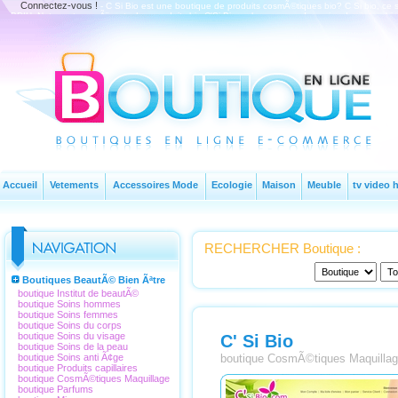
Connectez-vous !
- C Si Bio est une boutique de produits cosmÃ©tiques bio? C Si bio, ce
BDIH, Nature et progrÃ¨s, etc. Les produits bio C'Si Bio, cela regroupe des soins du visage b
pour hommes 
Accueil
Vetements
Accessoires Mode
Ecologie
Maison
Meuble
tv video h
RECHERCHER Boutique :
Boutiques BeautÃ© Bien Ãªtre
boutique Institut de beautÃ©
boutique Soins hommes
boutique Soins femmes
boutique Soins du corps
boutique Soins du visage
C' Si Bio
boutique Soins de la peau
boutique Soins anti Ã¢ge
boutique CosmÃ©tiques Maquilla
boutique Produits capillaires
boutique CosmÃ©tiques Maquillage
boutique Parfums