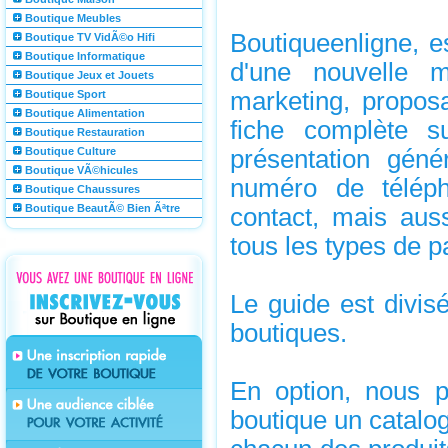
Boutique Meubles
Boutiqueenligne, es
Boutique TV VidÃ©o Hifi
Boutique Informatique
d'une nouvelle 
Boutique Jeux et Jouets
marketing, propos
Boutique Sport
Boutique Alimentation
fiche complète s
Boutique Restauration
Boutique Culture
présentation génér
Boutique VÃ©hicules
numéro de téléph
Boutique Chaussures
Boutique BeautÃ© Bien Ãªtre
contact, mais auss
tous les types de p
Le guide est divis
boutiques.
En option, nous p
boutique un catalog