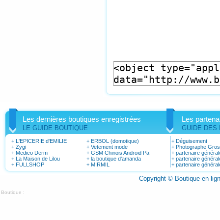
Les dernières boutiques enregistrées
Les partena
LE GUIDE BOUTIQUE
GUIDE DES
+
L'EPICERIE d'EMILIE
+
ERBOL (domotique)
+
Déguisement
+
Zygi
+
Vetement mode
+
Photographe Gro
+
Medico Derm
+
GSM Chinois Android Pa
+
partenaire général
+
La Maison de Lilou
+
la boutique d'amanda
+
partenaire général
+
FULLSHOP
+
MIRMIL
+
partenaire général
Copyright © Boutique en li
Boutique :