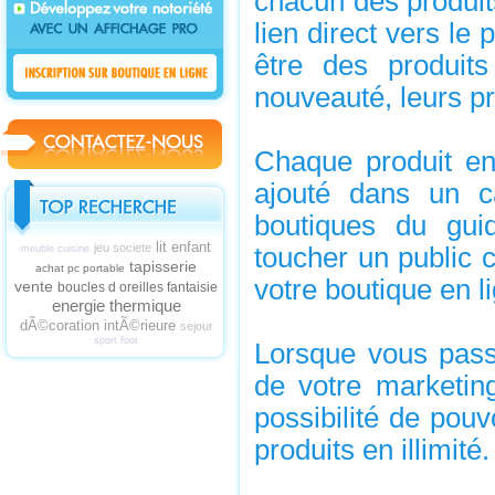
chacun des produits
lien direct vers le
être des produit
nouveauté, leurs pri
Chaque produit en 
ajouté dans un c
boutiques du guid
lit enfant
jeu societe
toucher un public c
meuble cuisine
tapisserie
achat pc portable
votre boutique en l
vente
boucles d oreilles fantaisie
energie thermique
dÃ©coration intÃ©rieure
sejour
sport foot
Lorsque vous pass
de votre marketing
possibilité de pouv
produits en illimité.