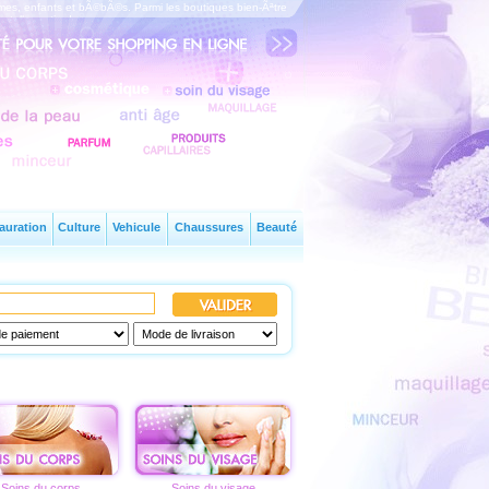
es, enfants et bÃ©bÃ©s. Parmi les boutiques bien-Ãªtre
 telle partie du corps.
auration
Culture
Vehicule
Chaussures
Beauté
Soins du corps
Soins du visage