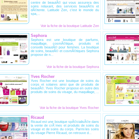
centre de beautÃ© qui vous assurera des
soins relaxant, des services beautÃ©s et
dÃ©tente. Latitude Zen, c'est le monde du
spa,...
Voir la fiche de la
boutique Latitude Zen
Sephora
Sephora est une boutique de parfums,
maquillage, cosmÃ©tique, produits et
conseils beautÃ© pour femmes. La boutique
de soins, beautÃ© et cosmÃ©tiques Sephora
propose de n...
Voir la fiche de la
boutique Sephora
Yves Rocher
Yves Rocher est une boutique de soins du
corps et solaires ainsi que de produits de
beautÃ©. Yves Rocher propose en outre des
produits de soins du visage, du maquillage, ...
Voir la fiche de la
boutique Yves Rocher
Ricaud
Ricaud est une boutique spÃ©cialisÃ©e dans
la vente de crÃ¨mes et produits de soins du
visage et de soins du corps. Parmi les soins
du visage Pierre Ricaud, on retrouve d...