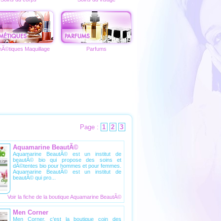
Ã©tiques Maquillage
Parfums
Page :
1
2
3
Aquamarine BeautÃ©
Daniel
Aquamarine BeautÃ© est un institut de
Daniel 
beautÃ© bio qui propose des soins et
produits
dÃ©tentes bio pour hommes et pour femmes.
Jouvance
Aquamarine BeautÃ© est un institut de
produits.
beautÃ© qui pro...
pour ac...
Voir la fiche de la
boutique Aquamarine BeautÃ©
Voir la 
Men Corner
Anasto
Men Corner, c'est la boutique coin des
Anastore