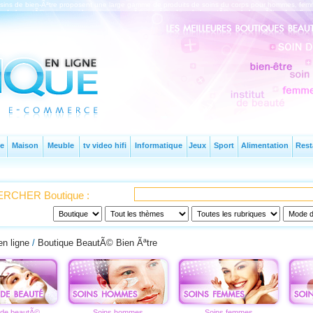
ins de bien-Ãªtre proposent une large gamme de produits de soins du corps pour hommes, femm
uts de beautÃ© mais aussi les magasins spÃ©cialisÃ©s dans la beautÃ© ou le bien-Ãªtre de telle ou
e
Maison
Meuble
tv video hifi
Informatique
Jeux
Sport
Alimentation
Rest
RCHER Boutique :
en ligne
/
Boutique BeautÃ© Bien Ãªtre
t de beautÃ©
Soins hommes
Soins femmes