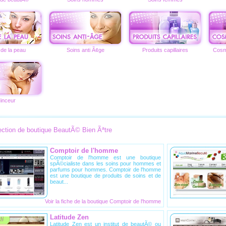
 de la peau
Soins anti Ã¢ge
Produits capillaires
Cosm
inceur
ection de boutique BeautÃ© Bien Ãªtre
Comptoir de l'homme
Comptoir de l'homme est une boutique
spÃ©cialiste dans les soins pour hommes et
parfums pour hommes. Comptoir de l'homme
est une boutique de produits de soins et de
beaut...
Voir la fiche de la
boutique Comptoir de l'homme
Latitude Zen
Latitude Zen est un institut de beautÃ© ou