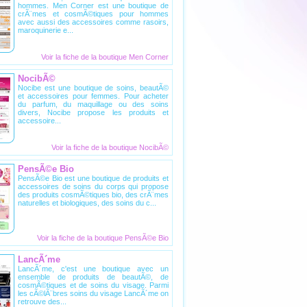
hommes. Men Corner est une boutique de
anti-Ã¢ge
crÃ¨mes et cosmÃ©tiques pour hommes
produits d
avec aussi des accessoires comme rasoirs,
peau. Ana
maroquinerie e...
Voir la fiche de la
boutique Men Corner
NocibÃ©
Jalia B
Nocibe est une boutique de soins, beautÃ©
Jalia B e
et accessoires pour femmes. Pour acheter
capillai
du parfum, du maquillage ou des soins
cheveux.
divers, Nocibe propose les produits et
beautÃ© d
accessoire...
Voir la fiche de la
boutique NocibÃ©
PensÃ©e Bio
Le club
PensÃ©e Bio est une boutique de produits et
beautÃ
accessoires de soins du corps qui propose
CCB, le 
des produits cosmÃ©tiques bio, des crÃ¨mes
Paris e
naturelles et biologiques, des soins du c...
cosmÃ©t
propose 
parmi les
Voir la fiche de la
boutique PensÃ©e Bio
Voir la fiche de la
boutique
LancÃ´me
Mabylo
LancÃ´me, c'est une boutique avec un
Mabylone
ensemble de produits de beautÃ©, de
ligne. L
cosmÃ©tiques et de soins du visage. Parmi
une bou
les cÃ©lÃ¨bres soins du visage LancÃ´me on
divers 
retrouve des...
d'acheter 