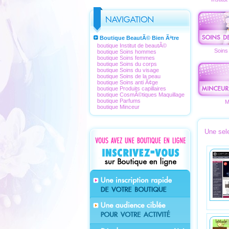
Boutique BeautÃ© Bien Ãªtre
boutique Institut de beautÃ©
Soins
boutique Soins hommes
boutique Soins femmes
boutique Soins du corps
boutique Soins du visage
boutique Soins de la peau
boutique Soins anti Ã¢ge
boutique Produits capillaires
boutique CosmÃ©tiques Maquillage
boutique Parfums
M
boutique Minceur
Une sel