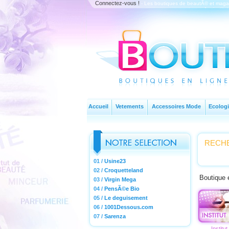
Connectez-vous !
- Les boutiques de beautÃ© et magas
on retrouve les instit
Accueil
Vetements
Accessoires Mode
Ecologi
RECHE
01 /
Usine23
02 /
Croquetteland
Boutique 
03 /
Virgin Mega
04 /
PensÃ©e Bio
05 /
Le deguisement
06 /
1001Dessous.com
07 /
Sarenza
Institu