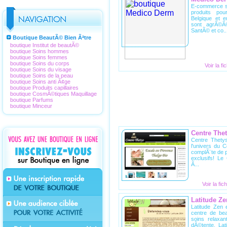
E-commerce s
produits po
Belgique et 
sont agrÃ©Ã
SantÃ© et co..
Boutique BeautÃ© Bien Ãªtre
boutique Institut de beautÃ©
boutique Soins hommes
boutique Soins femmes
boutique Soins du corps
Voir la f
boutique Soins du visage
boutique Soins de la peau
boutique Soins anti Ã¢ge
boutique Produits capillaires
boutique CosmÃ©tiques Maquillage
boutique Parfums
boutique Minceur
Centre The
Centre Thetys
l'univers du
complÃ¨te de p
exclusifs! L
Ã...
Voir la fic
Latitude Ze
Latitude Zen 
centre de be
soins relaxa
dÃ©tente. Lat