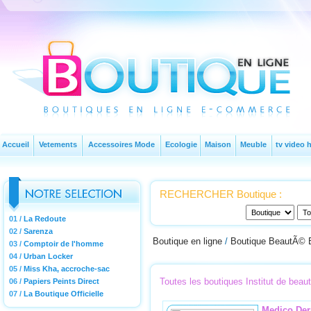
Accueil
Vetements
Accessoires Mode
Ecologie
Maison
Meuble
tv video h
RECHERCHER Boutique :
01 /
La Redoute
02 /
Sarenza
Boutique en ligne
/
Boutique BeautÃ© B
03 /
Comptoir de l'homme
04 /
Urban Locker
05 /
Miss Kha, accroche-sac
Toutes les boutiques Institut de bea
06 /
Papiers Peints Direct
07 /
La Boutique Officielle
Medico De