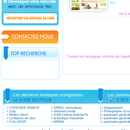
spa,...
Voir la 
Toutes les boutiques Institut de bea
Les dernières boutiques enregistrées
Les partena
Ãªtre
LE GUIDE BOUTIQUE
GUIDE DES
+
L'EPICERIE d'EMILIE
+
ERBOL (domotique)
+
Déguisement
+
Zygi
+
Vetement mode
+
Photographe Gro
+
Medico Derm
+
GSM Chinois Android Pa
+
partenaire général
+
La Maison de Lilou
+
la boutique d'amanda
+
partenaire général
+
FULLSHOP
+
MIRMIL
+
partenaire général