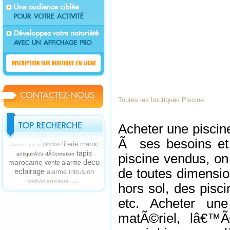
Toutes les boutiques Piscine
Acheter une piscin
Ã ses besoins et
literie maroc
piscine
alarme sans fil
tapis
antiquitÃ©s dÃ©coration
piscine vendus, on
deco
marocaine
vente alarme
de toutes dimensio
eclairage
alarme intrusion
maison artisanat
tapis
hors sol, des pisc
etc. Acheter un
matÃ©riel, lâ€™Ã