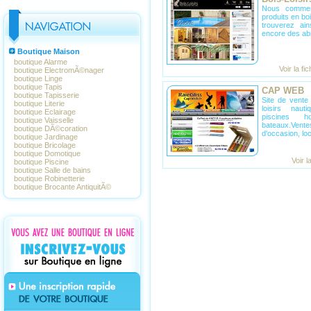
Nous commerc
produits en bo
trouverez ai
encore des abr
Boutique Maison
boutique Alarme
Voir la fi
boutique ElectromÃ©nager
boutique Linge
boutique Tapis
CAP WEB
boutique Tapisserie
Site de vente
boutique Literie
loisirs naut
boutique Eclairage
piscines 
boutique Vaisselle
bateaux.Ven
boutique DÃ©coration
d'occasion, loca
boutique Jardinage
boutique Bricolage
boutique Domotique
Voir l
boutique Piscine
boutique Salle de bains
boutique Robinetterie
boutique Brocante AntiquitÃ©