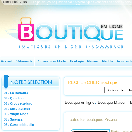
Connectez-vous !
- Les boutiques de piscines sont des boutiques vendant des piscines hors s
spas et dâ€™autres systÃ¨mes de confort Ã base dâ€™eau. Les magasins de piscine, câ€™est a
Accueil
Vetements
Accessoires Mode
Ecologie
Maison
Meuble
tv video h
RECHERCHER Boutique :
01 /
La Redoute
02 /
Quartem
Boutique en ligne
/
Boutique Maison
/
B
03 /
Croquetteland
04 /
Sexy Avenue
05 /
Virgin Mega
Toutes les boutiques Piscine
06 /
Sarenza
07 /
Cave spirituelle
Bois-Loisirs