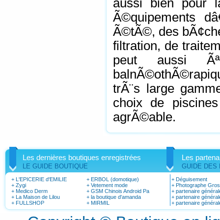
aussi bien pour
Ã©quipements dâ
Ã©tÃ©, des bÃ¢che
filtration, de trai
peut aussi Ãª
balnÃ©othÃ©rapiqu
trÃ¨s large gamme
choix de piscines
agrÃ©able.
Les dernières boutiques enregistrées
Les partena
LE GUIDE BOUTIQUE
GUIDE DES
+
L'EPICERIE d'EMILIE
+
ERBOL (domotique)
+
Déguisement
+
Zygi
+
Vetement mode
+
Photographe Gro
+
Medico Derm
+
GSM Chinois Android Pa
+
partenaire général
+
La Maison de Lilou
+
la boutique d'amanda
+
partenaire général
+
FULLSHOP
+
MIRMIL
+
partenaire général