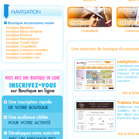
Boutique Accessoires mode
boutique Bijouterie
Chapellerie
Ceintures
boutique Bijoux fantaisie
boutique Montres
boutique Maroquinerie
boutique Textile Hiver
boutique Chapellerie
Une selection de boutique Accessoir
boutique Ceintures bretelles
boutique Lunettes soleil
boutique Lunettes vue
cashphoto
Cashphoto.co
cadres photo
Classez et p
nos centaines
vacance, ...
Voir la fich
Trabbia Vu
Vuillermoz es
Joailliers de
des bijoux po
Parmi les bijo
Voir la fiche d