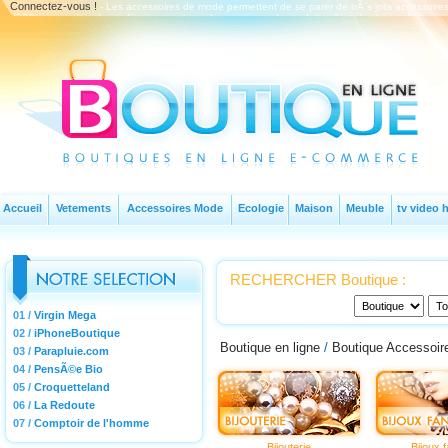
Connectez-vous !
- Les accessoires de mode permettent de se parer de trÃ¨s jolis accessoir
dâ€™accessoires de mode proposent une large gamme de produits allant des bijoux Ã la maroq
Accueil
Vetements
Accessoires Mode
Ecologie
Maison
Meuble
tv video h
RECHERCHER Boutique :
01 /
Virgin Mega
02 /
iPhoneBoutique
Boutique en ligne
/
Boutique Accessoi
03 /
Parapluie.com
04 /
PensÃ©e Bio
05 /
Croquetteland
06 /
La Redoute
07 /
Comptoir de l'homme
Bijouterie
Bijoux f