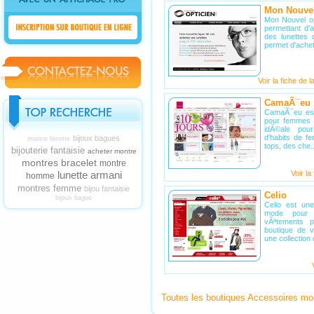
Mon Nouvel
Mon Nouvel opt
permettant d'
des lunettes 
permet d'achet
Voir la fiche de l
CamaÃ¯eu
CamaÃ¯eu est
pour femmes p
idÃ©ale pou
d'habits de 
bijoux bagues
montre femme
tops, des che..
bijouterie fantaisie
acheter montre
montres bracelet
montre
lunette armani
Voir la
homme
montres femme
bijou fantaisie
Celio
bijoux bague
Celio est un
mode pour 
vÃªtements 
boutique de v
une collection 
Toutes les boutiques Accessoires m