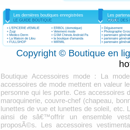
Les dernières boutiques enregistrées
Les partena
mode
LE GUIDE BOUTIQUE
GUIDE DES
+
L'EPICERIE d'EMILIE
+
ERBOL (domotique)
+
Déguisement
+
Zygi
+
Vetement mode
+
Photographe Gro
+
Medico Derm
+
GSM Chinois Android Pa
+
partenaire général
+
La Maison de Lilou
+
la boutique d'amanda
+
partenaire général
+
FULLSHOP
+
MIRMIL
+
partenaire général
Copyright © Boutique en l
ho
Boutique Accessoires mode : La mode
accessoires de mode mettent en valeur le
personne qui les porte. Ces accessoires d
maroquinerie, couvre-chef (chapeau, bonne
lunettes de vue et lunettes de soleil, et
ainsi de sâ€™offrir un ensemble vest
proposÃ©s. Les accessoires vestimenta