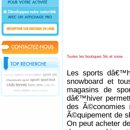
Toutes les boutiques Ski et snow
Les sports dâ€™hi
sport ski
sports musculation
nutrition
sport
snowboard et tous
sport foot
chaussures sport
club tennis
bien etre
salle de
magasins de spor
musculation
sport football
dâ€™hiver permet
des Ã©conomies ra
Ã©quipement de ski
On peut acheter de