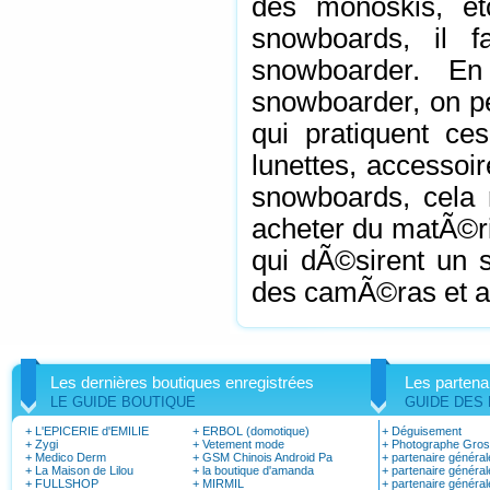
des monoskis, e
snowboards, il 
snowboarder. E
snowboarder, on pe
qui pratiquent ce
lunettes, accessoir
snowboards, cela r
acheter du matÃ©ri
qui dÃ©sirent un s
des camÃ©ras et a
Les dernières boutiques enregistrées
Les partena
LE GUIDE BOUTIQUE
GUIDE DES
+
L'EPICERIE d'EMILIE
+
ERBOL (domotique)
+
Déguisement
+
Zygi
+
Vetement mode
+
Photographe Gro
+
Medico Derm
+
GSM Chinois Android Pa
+
partenaire général
+
La Maison de Lilou
+
la boutique d'amanda
+
partenaire général
+
FULLSHOP
+
MIRMIL
+
partenaire général