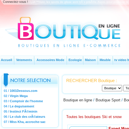
Connectez-vous !
- Lâ€™hiver, les sports de glisse sont trÃ¨s prisÃ©s. Aussi, pour pratiqu
de sports de glisse dâ€™hiver. Les boutiques de sports dâ€™hiver permettent ainsi dâ€™ac
les gants.
Accueil
Vetements
Accessoires Mode
Ecologie
Maison
Meuble
tv video h
RECHERCHER Boutique :
01 /
1001Dessous.com
02 /
Virgin Mega
Boutique en ligne
/
Boutique Sport
/
Bo
03 /
Comptoir de l'homme
04 /
Le deguisement
05 /
Instinct FÃ©minin
Toutes les boutiques Ski et snow
06 /
Le club des crÃ©ateurs
07 /
Miss Kha, accroche-sac
Expert Mon