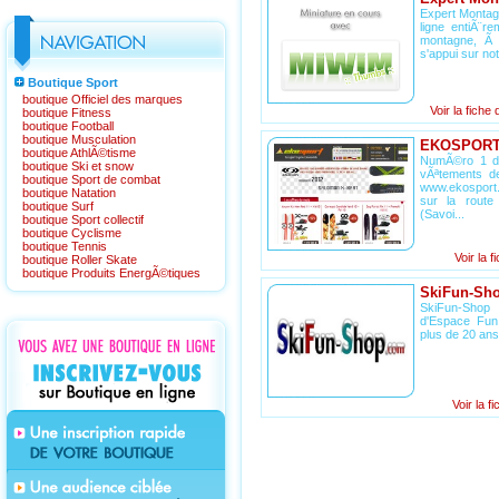
Expert Montag
ligne entiÃ¨
montagne, Ã 
s'appui sur not
Boutique Sport
boutique Officiel des marques
Voir la fiche 
boutique Fitness
boutique Football
boutique Musculation
EKOSPOR
boutique AthlÃ©tisme
NumÃ©ro 1 da
boutique Ski et snow
vÃªtements d
boutique Sport de combat
www.ekosport.
boutique Natation
sur la rout
boutique Surf
(Savoi...
boutique Sport collectif
boutique Cyclisme
boutique Tennis
Voir la f
boutique Roller Skate
boutique Produits EnergÃ©tiques
SkiFun-Sh
SkiFun-Shop
d'Espace Fun,
plus de 20 ans 
Voir la f