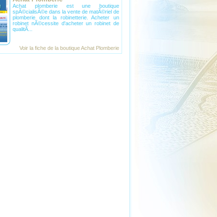
Achat plomberie est une boutique
spÃ©cialisÃ©e dans la vente de matÃ©riel de
plomberie dont la robinetterie. Acheter un
robinet nÃ©cessite d'acheter un robinet de
qualitÃ...
Voir la fiche de la
boutique Achat Plomberie