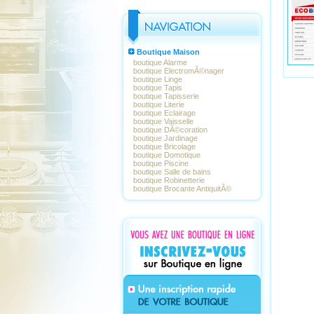
Boutique Maison
boutique Alarme
boutique ElectromÃ©nager
boutique Linge
boutique Tapis
boutique Tapisserie
boutique Literie
boutique Eclairage
boutique Vaisselle
boutique DÃ©coration
boutique Jardinage
boutique Bricolage
boutique Domotique
boutique Piscine
boutique Salle de bains
boutique Robinetterie
boutique Brocante AntiquitÃ©