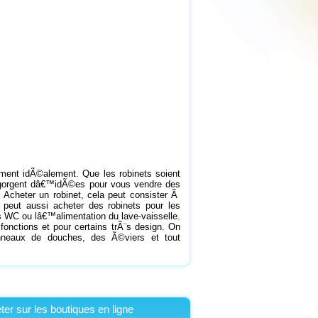
ment idÃ©alement. Que les robinets soient
regorgent dâ€™idÃ©es pour vous vendre des
. Acheter un robinet, cela peut consister Ã
 peut aussi acheter des robinets pour les
es WC ou lâ€™alimentation du lave-vaisselle.
fonctions et pour certains trÃ¨s design. On
neaux de douches, des Ã©viers et tout
ter sur les boutiques en ligne