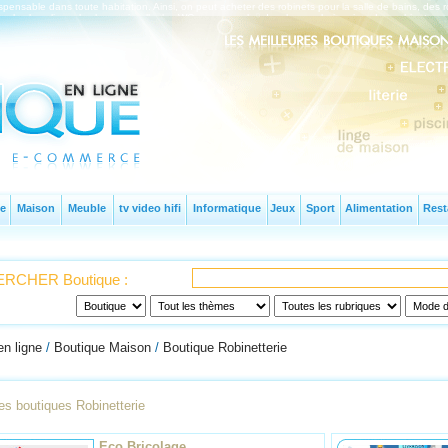
spensable dans toute habitation. Ainsi, on peut acheter des robinets pour la salle de bains, des ro
s lave-linge, les lave-vaisselle, les WC ou encore les douches ou baignoires. Les robinets s
e
Maison
Meuble
tv video hifi
Informatique
Jeux
Sport
Alimentation
Rest
RCHER Boutique :
en ligne
/
Boutique Maison
/
Boutique Robinetterie
es boutiques Robinetterie
Eco Bricolage