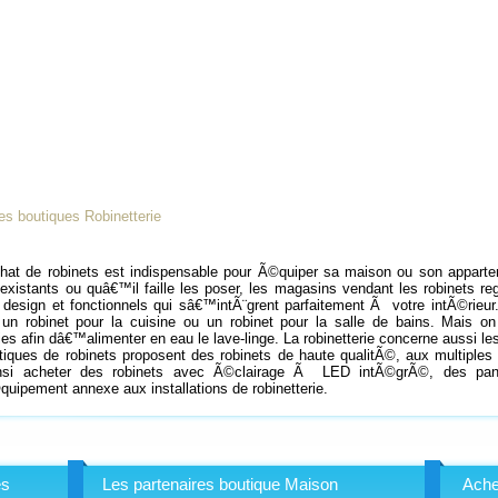
es boutiques Robinetterie
at de robinets est indispensable pour Ã©quiper sa maison ou son apparte
xistants ou quâ€™il faille les poser, les magasins vendant les robinets 
 design et fonctionnels qui sâ€™intÃ¨grent parfaitement Ã votre intÃ©rieur
 un robinet pour la cuisine ou un robinet pour la salle de bains. Mais on
es afin dâ€™alimenter en eau le lave-linge. La robinetterie concerne aussi l
iques de robinets proposent des robinets de haute qualitÃ©, aux multiples 
insi acheter des robinets avec Ã©clairage Ã LED intÃ©grÃ©, des pan
uipement annexe aux installations de robinetterie.
es
Les partenaires boutique Maison
Ache