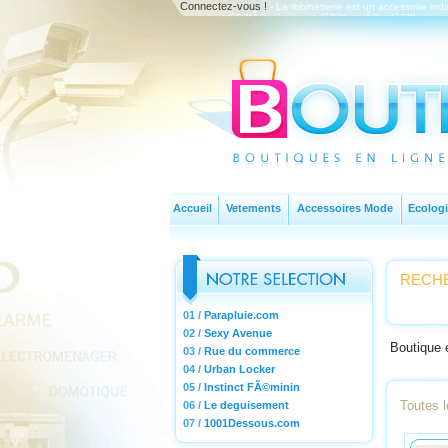
Connectez-vous !
- La robinetterie est un accessoire indi
aussi tout lâ€™Ã©quipement dâ€™arrivÃ©e dâ€™eau pour le
acheter.
Accueil
Vetements
Accessoires Mode
Ecologi
RECHE
01 /
Parapluie.com
02 /
Sexy Avenue
Boutique 
03 /
Rue du commerce
04 /
Urban Locker
05 /
Instinct FÃ©minin
Toutes l
06 /
Le deguisement
07 /
1001Dessous.com