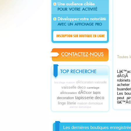
Toutes l
Lâ€™ach
dÃ©jÃ e
robinets
dÃ©coration vaisselle
bricolage maison
acheter
vaisselle deco
carrelage
buanderi
dÃ©cor
tapis
dÃ©coration
Les bout
tapisserie deco
peut a
decoration
lâ€™Ã©q
linge literie
maison domotique
alarme domotique
Les dernières boutiques enregistré