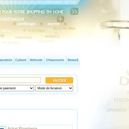
binets pour la cuisine, etc. mais la robinetterie, câ€™est
ont dÃ©sormais de vÃ©ritables accessoires design Ã
auration
Culture
Vehicule
Chaussures
Beauté
Achat Plomberie