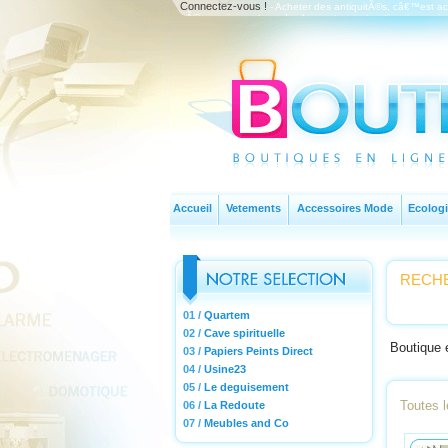
Connectez-vous !
- Acheter des antiquitÃ©s, câ€™est a
nÃ©cessairement par des brocanteurs et antiquaires qui 
spÃ©cialisÃ©s avec des gÃ©rants passionnÃ©s.
Accueil
Vetements
Accessoires Mode
Ecologi
RECHE
01 /
Quartem
02 /
Cave spirituelle
Boutique 
03 /
Papiers Peints Direct
04 /
Usine23
05 /
Le deguisement
Toutes 
06 /
La Redoute
07 /
Meubles and Co