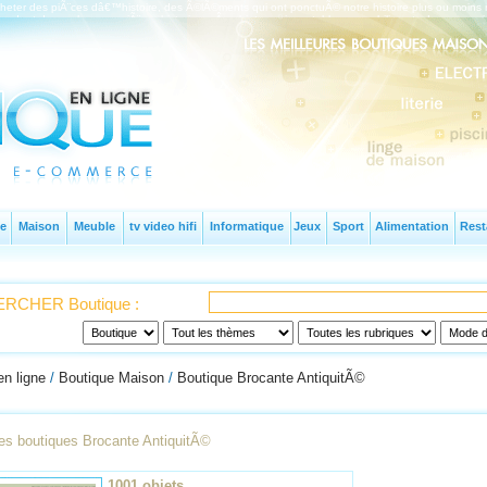
cheter des piÃ¨ces dâ€™histoire, des Ã©lÃ©ments qui ont ponctuÃ© notre histoire plus ou moi
vendent de nombreuses piÃ¨ces historiquesÂ : objets anciens, tableaux, mobilier, etc. Les ma
e
Maison
Meuble
tv video hifi
Informatique
Jeux
Sport
Alimentation
Rest
RCHER Boutique :
en ligne
/
Boutique Maison
/
Boutique Brocante AntiquitÃ©
les boutiques Brocante AntiquitÃ©
1001 objets