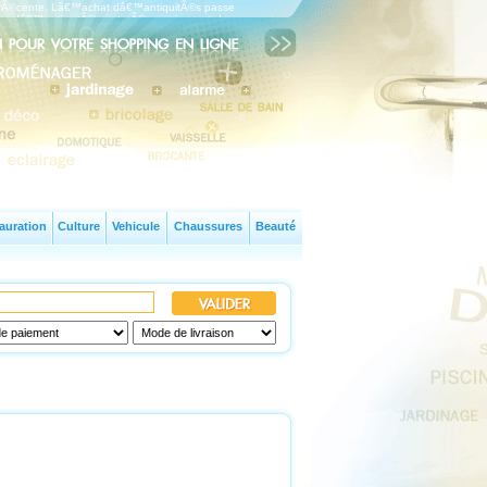
ns rÃ©cente. Lâ€™achat dâ€™antiquitÃ©s passe
gasins dâ€™antiquitÃ© sont nÃ©cessairement des magasins
auration
Culture
Vehicule
Chaussures
Beauté