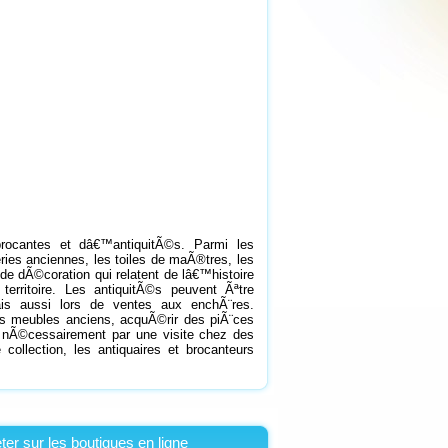
rocantes et dâ€™antiquitÃ©s. Parmi les
series anciennes, les toiles de maÃ®tres, les
 de dÃ©coration qui relatent de lâ€™histoire
itoire. Les antiquitÃ©s peuvent Ãªtre
s aussi lors de ventes aux enchÃ¨res.
s meubles anciens, acquÃ©rir des piÃ¨ces
e nÃ©cessairement par une visite chez des
llection, les antiquaires et brocanteurs
ter sur les boutiques en ligne