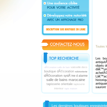
Toutes 
Les bou
antiquit
objets d
vaisselle deco
dÃ©coration salle de bain
dâ€™un
boutique dÃ©coration
robinetterie
achetÃ
dÃ©coration
systÃ¨me d alarme
Lâ€™ach
salle de bains marocaine
histori
antiqua
tapisserie orientale
tapisserie
sauront 
interieur
tapis maison
Les dernières boutiques enregistré