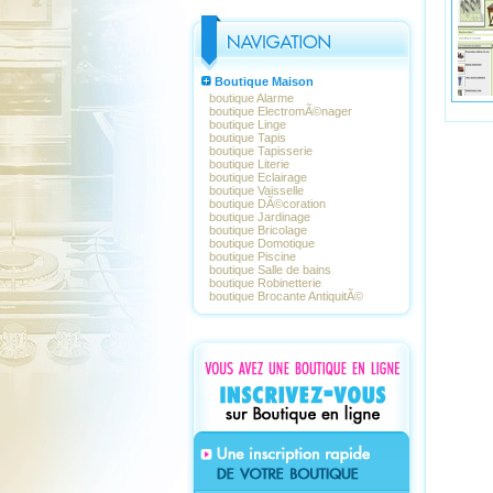
Boutique Maison
boutique Alarme
boutique ElectromÃ©nager
boutique Linge
boutique Tapis
boutique Tapisserie
boutique Literie
boutique Eclairage
boutique Vaisselle
boutique DÃ©coration
boutique Jardinage
boutique Bricolage
boutique Domotique
boutique Piscine
boutique Salle de bains
boutique Robinetterie
boutique Brocante AntiquitÃ©