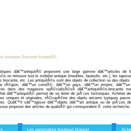
les boutiques Brocante AntiquitÃ©
tiques dâ€™antiquitÃ© proposent une large gamme dâ€™articles de b
Ã©s on retrouve tout le mobilier antique (meubles, fauteuils, etc.), les tapis
e brocante, etc. Les antiquitÃ©s sont des objets de collection ou des objets
e rÃ©gion, dâ€™un comtÃ©, dâ€™un pays, dâ€™un empire, dâ€™un terr
©es dans des magasins spÃ©cialisÃ©sÂ dâ€™antiquitÃ©s-brocante mai
at dâ€™antiquitÃ© permet de se doter de piÃ¨ces historiques. Acheter de
ques uniques et originales, rÃ©cupÃ©rer des objets anciens typiques pass
ires. Quâ€™il sâ€™agisse dâ€™objets dâ€™art antique ou de piÃ¨ces de co
vous proposer des articles de qualitÃ© qui correspondent Ã votre recherche.
es
Les partenaires boutique Maison
Ache