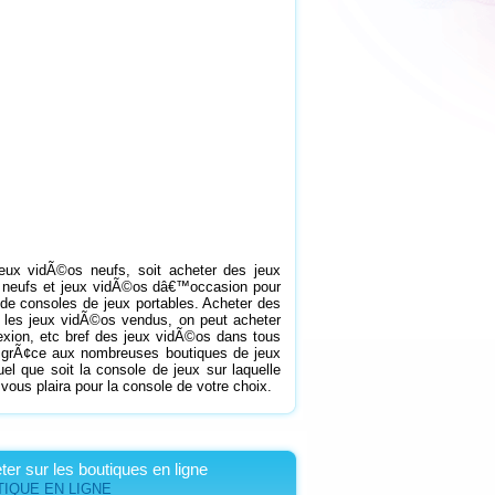
eux vidÃ©os neufs, soit acheter des jeux
 neufs et jeux vidÃ©os dâ€™occasion pour
de consoles de jeux portables. Acheter des
i les jeux vidÃ©os vendus, on peut acheter
xion, etc bref des jeux vidÃ©os dans tous
e grÃ¢ce aux nombreuses boutiques de jeux
el que soit la console de jeux sur laquelle
vous plaira pour la console de votre choix.
ter sur les boutiques en ligne
IQUE EN LIGNE