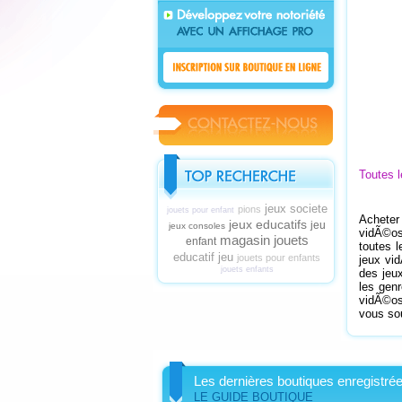
Toutes 
jeux societe
pions
jouets pour enfant
Acheter
jeux educatifs
jeu
jeux consoles
vidÃ©os
magasin jouets
enfant
toutes 
educatif jeu
jouets pour enfants
jeux vi
jouets enfants
des jeu
les gen
vidÃ©os 
vous sou
Les dernières boutiques enregistré
LE GUIDE BOUTIQUE