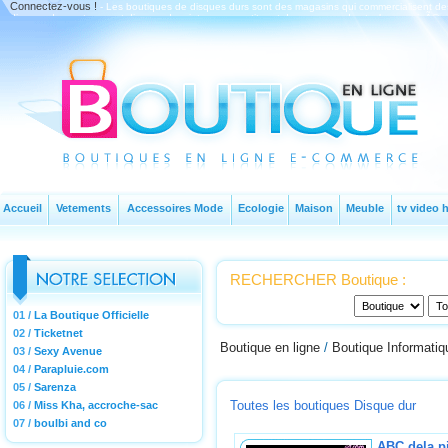
Connectez-vous !
- Les boutiques de disques durs sont des magasins qui commercialisent de
disques durs externes et disques durs internes constituent des espaces de stockage qui rÃ©
Accueil
Vetements
Accessoires Mode
Ecologie
Maison
Meuble
tv video h
RECHERCHER Boutique :
01 /
La Boutique Officielle
02 /
Ticketnet
Boutique en ligne
/
Boutique Informatiq
03 /
Sexy Avenue
04 /
Parapluie.com
05 /
Sarenza
Toutes les boutiques Disque dur
06 /
Miss Kha, accroche-sac
07 /
boulbi and co
ABC dela p