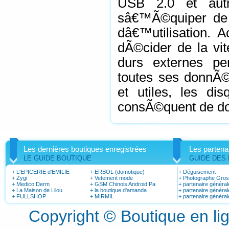
USB 2.0 et autr
sâ€™Ã©quiper de 
dâ€™utilisation. 
dÃ©cider de la vi
durs externes p
toutes ses donnÃ©
et utiles, les di
consÃ©quent de do
Les dernières boutiques enregistrées
Les partena
LE GUIDE BOUTIQUE
GUIDE DES
+
L'EPICERIE d'EMILIE
+
ERBOL (domotique)
+
Déguisement
+
Zygi
+
Vetement mode
+
Photographe Gro
+
Medico Derm
+
GSM Chinois Android Pa
+
partenaire général
+
La Maison de Lilou
+
la boutique d'amanda
+
partenaire général
+
FULLSHOP
+
MIRMIL
+
partenaire général
Copyright © Boutique en l