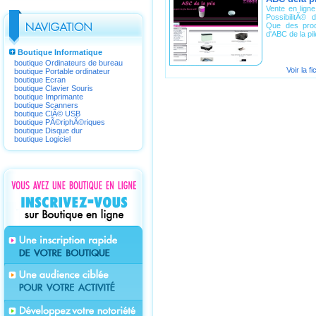
Vente en ligne
PossibilitÃ© 
Que des prod
d'ABC de la pile
Boutique Informatique
boutique Ordinateurs de bureau
Voir la f
boutique Portable ordinateur
boutique Ecran
boutique Clavier Souris
boutique Imprimante
boutique Scanners
boutique ClÃ© USB
boutique PÃ©riphÃ©riques
boutique Disque dur
boutique Logiciel