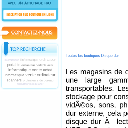
Toutes les boutiques Disque dur
ordinateur
l'informatique
informatique
portable
ordinateur portable acer
informatique vente
Les magasins de d
achat
vente ordinateur
informatique
une large gamm
scanners
ordinateurs de bureau
ordinateur bureau acer
transportables. L
stockage pour cons
vidÃ©os, sons, pho
dur externe, cela 
disque dur Ã lect