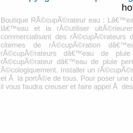
ho
Boutique RÃ©cupÃ©rateur eau : Lâ€™eau
lâ€™eau et la rÃ©utiliser ultÃ©rieure
commercialisant des rÃ©cupÃ©rateurs 
citernes de rÃ©cupÃ©ration dâ€™e
rÃ©cupÃ©rateurs dâ€™eau de pluie 
rÃ©cupÃ©rateur dâ€™eau de pluie per
Ã©cologiquement. Installer un rÃ©cupÃ©ra
et Ã la portÃ©e de tous. Pour poser une
il vous faudra creuser et faire appel Ã 