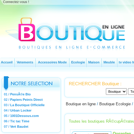
Connectez-vous !
-
Accueil
Vetements
Accessoires Mode
Ecologie
Maison
Meuble
tv video h
RECHERCHER Boutique :
01 /
PensÃ©e Bio
02 /
Papiers Peints Direct
Boutique en ligne
/
Boutique Ecologie
03 /
La Boutique Officielle
04 /
Urban Locker
05 /
1001Dessous.com
Toutes les boutiques RÃ©cupÃ©rateu
06 /
Tic tac Time
07 /
Vert Baudet
Oogarden