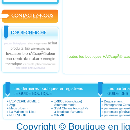
achat
stockage eau
produit biologiques
produits bio
alimentaire bio
livraison bio
rÃ©cupÃ©rateur
Toutes les boutiques RÃ©cupÃ©rateu
centrale solaire
energie
eau
thermique
centrale photovoltaique
electricite photovoltaique
Les dernières boutiques enregistrées
Les partena
LE GUIDE BOUTIQUE
GUIDE DES
+
L'EPICERIE d'EMILIE
+
ERBOL (domotique)
+
Déguisement
+
Zygi
+
Vetement mode
+
Photographe Gro
+
Medico Derm
+
GSM Chinois Android Pa
+
partenaire général
+
La Maison de Lilou
+
la boutique d'amanda
+
partenaire général
+
FULLSHOP
+
MIRMIL
+
partenaire général
Copyright © Boutique en l