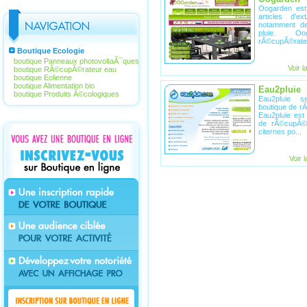
Oogarden est
articles d'e
notamment d
pluie. O
rÃ©cupÃ©rateu
Boutique Ecologie
boutique Panneaux photovoltaÃ¯ques
Voir l
boutique RÃ©cupÃ©rateur eau
boutique Eolienne
boutique Alimentation bio
Eau2pluie
boutique Produits Ã©cologiques
Eau2pluie 
boutique de r
Eau2pluie est
de rÃ©cupÃ©r
citernes po...
Voir 