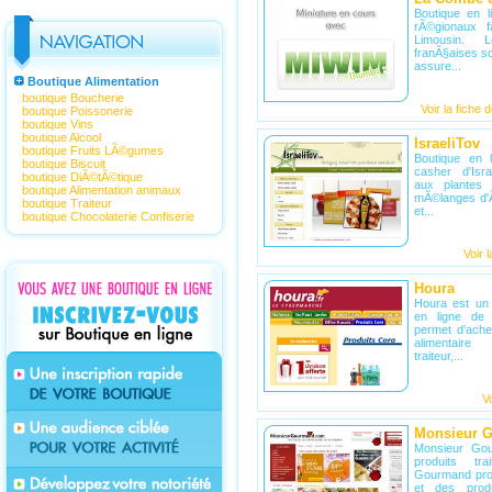
Boutique en l
rÃ©gionaux f
Limousin. 
franÃ§aises so
assure...
Boutique Alimentation
boutique Boucherie
Voir la fiche 
boutique Poissonerie
boutique Vins
boutique Alcool
IsraeliTov
boutique Fruits LÃ©gumes
Boutique en l
boutique Biscuit
casher d'Isr
boutique DiÃ©tÃ©tique
aux plantes 
boutique Alimentation animaux
mÃ©langes d'Ã©
boutique Traiteur
et...
boutique Chocolaterie Confiserie
Voir 
Houra
Houra est un
en ligne de 
permet d'ache
alimentaire
traiteur,...
Vo
Monsieur 
Monsieur Go
produits tr
Gourmand pro
et des produ