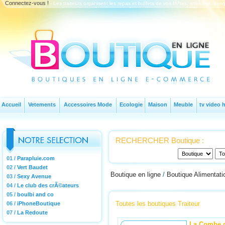
Connectez-vous !
- Les traiteurs organisent les repas et buffets de vos fÃªtes, soirÃ©es, ban
quâ€™aux professionnels pour toutes les occasions. Les traiteurs proposent lâ€™organisation n
installation sur-place.
Accueil
Vetements
Accessoires Mode
Ecologie
Maison
Meuble
tv video h
RECHERCHER Boutique :
01 /
Parapluie.com
02 /
Vert Baudet
Boutique en ligne
/
Boutique Alimentati
03 /
Sexy Avenue
04 /
Le club des crÃ©ateurs
05 /
boulbi and co
Toutes les boutiques Traiteur
06 /
iPhoneBoutique
07 /
La Redoute
La Combe 