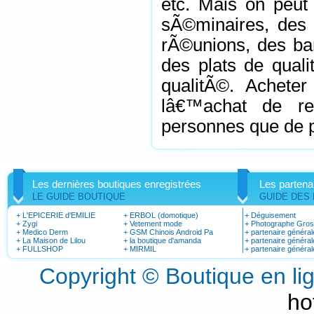
etc. Mais on peut 
sÃ©minaires, des 
rÃ©unions, des ban
des plats de qual
qualitÃ©. Acheter
lâ€™achat de re
personnes que de p
Les dernières boutiques enregistrées
Les partena
LE GUIDE BOUTIQUE
GUIDE DES
+
L'EPICERIE d'EMILIE
+
ERBOL (domotique)
+
Déguisement
+
Zygi
+
Vetement mode
+
Photographe Gro
+
Medico Derm
+
GSM Chinois Android Pa
+
partenaire général
+
La Maison de Lilou
+
la boutique d'amanda
+
partenaire général
+
FULLSHOP
+
MIRMIL
+
partenaire général
Copyright © Boutique en l
ho