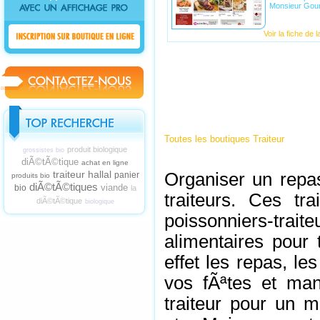
Monsieur Gour
Voir la fiche de 
Toutes les boutiques Traiteur
produit biologique
grossistes bio
diÃ©tÃ©tique
achat en ligne
traiteur hallal
Organiser un repas
panier
produits bio
diÃ©tÃ©tiques
viande
bio
la
traiteurs. Ces tra
diÃ©tÃ©tique
biologique
poissonniers-tra
alimentaires pour 
effet les repas, les
vos fÃªtes et man
traiteur pour un m