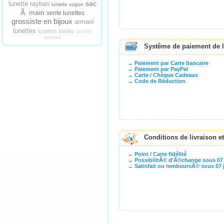
sac
lunette rayban
lunette vogue
Ã main
vente lunettes
grossiste en bijoux
armani
lunettes
lunettes oakley
acheter
montres
Systême de paiement de l
→ Paiement par Carte bancaire
→ Paiement par PayPal
→ Carte / Chèque Cadeaux
→ Code de Réduction
Conditions de livraison e
→ Point / Carte fidélité
→ PossibilitÃ© d'Ã©change sous 07 
→ Satisfait ou remboursÃ© sous 07 