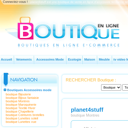
Connectez-vous !
- planet4stuff est une boutique de vente en ligne d'accessoire tendance tel
coque i phone, lecteur mp3 style ipod shufle, et lecteur mp4 style ipod nano
Accueil
Vetements
Accessoires Mode
Ecologie
Maison
Meuble
tv video h
RECHERCHER Boutique :
Boutiques Accessoires mode
boutique Bijouterie
boutique Bijoux fantaisie
boutique Montres
boutique Maroquinerie
boutique Textile Hiver
planet4stuff
boutique Chapellerie
boutique Ceintures bretelles
boutique Montres
boutique Lunettes soleil
boutique Lunettes vue