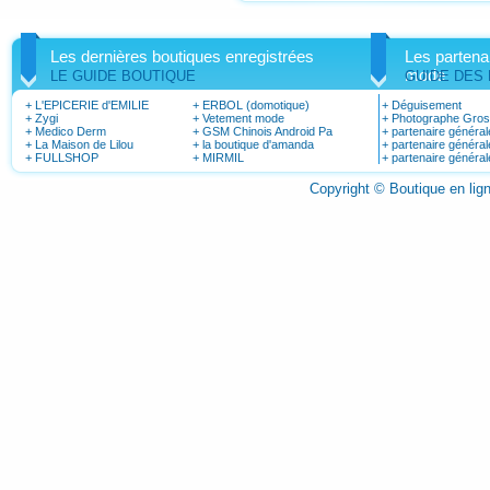
Les dernières boutiques enregistrées
Les partena
mode
LE GUIDE BOUTIQUE
GUIDE DES
+
L'EPICERIE d'EMILIE
+
ERBOL (domotique)
+
Déguisement
+
Zygi
+
Vetement mode
+
Photographe Gro
+
Medico Derm
+
GSM Chinois Android Pa
+
partenaire général
+
La Maison de Lilou
+
la boutique d'amanda
+
partenaire général
+
FULLSHOP
+
MIRMIL
+
partenaire général
Copyright © Boutique en li