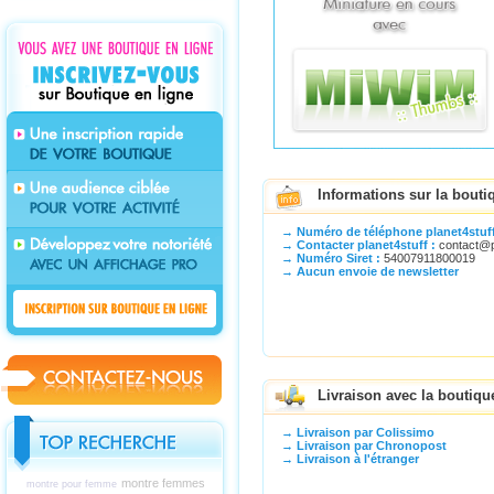
Informations sur la boutiq
→ Numéro de téléphone planet4stuff
→ Contacter planet4stuff :
contact@pl
→ Numéro Siret :
54007911800019
→ Aucun envoie de newsletter
Livraison avec la boutique
→ Livraison par Colissimo
→ Livraison par Chronopost
→ Livraison à l'étranger
montre femmes
montre pour femme