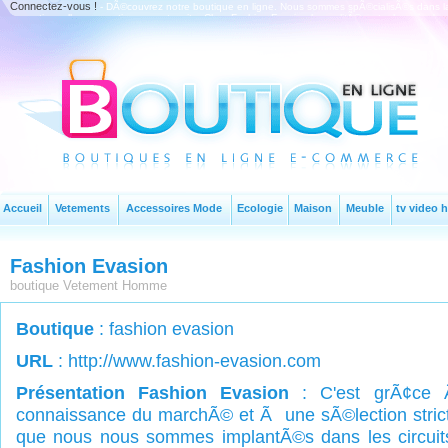
Connectez-vous !
- DÃ©couvrez notre boutique en ligne. Nous sommes spÃ©cialisÃ©s dans la 
promotionnelles en continu sur notre site. Chez Fashion Evasion la qualitÃ© reste, les prix s'en
Accueil
Vetements
Accessoires Mode
Ecologie
Maison
Meuble
tv video h
Fashion Evasion
boutique Vetement Homme
Boutique
:
fashion evasion
URL
: http://www.fashion-evasion.com
Présentation Fashion Evasion
: C'est grÃ¢ce 
connaissance du marchÃ© et Ã une sÃ©lection strict
que nous nous sommes implantÃ©s dans les circuits 