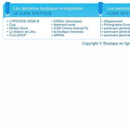
Les dernières boutiques enregistrées
Les partena
LE GUIDE BOUTIQUE
GUIDE DES
+
L'EPICERIE d'EMILIE
+
ERBOL (domotique)
+
Déguisement
+
Zygi
+
Vetement mode
+
Photographe Gro
+
Medico Derm
+
GSM Chinois Android Pa
+
partenaire général
+
La Maison de Lilou
+
la boutique d'amanda
+
partenaire général
+
FULLSHOP
+
MIRMIL
+
partenaire général
Copyright © Boutique en li