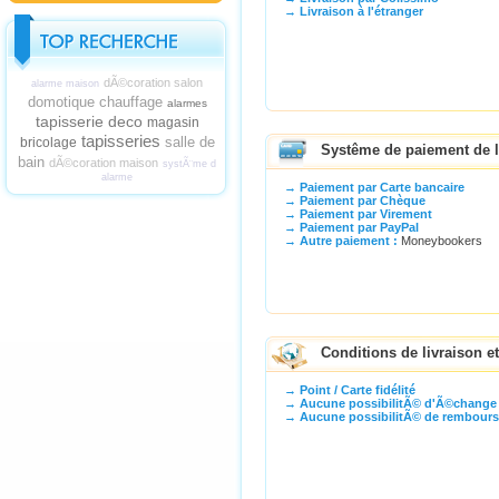
→ Livraison à l'étranger
dÃ©coration salon
alarme maison
domotique chauffage
alarmes
tapisserie deco
magasin
tapisseries
salle de
bricolage
Systême de paiement de 
bain
dÃ©coration maison
systÃ¨me d
alarme
→ Paiement par Carte bancaire
→ Paiement par Chèque
→ Paiement par Virement
→ Paiement par PayPal
→ Autre paiement :
Moneybookers
Conditions de livraison 
→ Point / Carte fidélité
→ Aucune possibilitÃ© d'Ã©change
→ Aucune possibilitÃ© de rembour