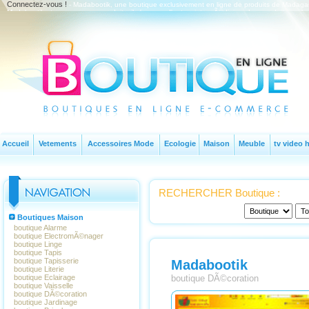
Connectez-vous !
- Madabootik, une boutique exclusivement en ligne de produits de Madagasc
Madabootik et vous pour ces produits, il n'y a pas d'autres intermÃ©diaires. Les produits sur l
Accueil
Vetements
Accessoires Mode
Ecologie
Maison
Meuble
tv video h
RECHERCHER Boutique :
Boutiques Maison
boutique Alarme
boutique ElectromÃ©nager
boutique Linge
boutique Tapis
boutique Tapisserie
Madabootik
boutique Literie
boutique Eclairage
boutique DÃ©coration
boutique Vaisselle
boutique DÃ©coration
boutique Jardinage