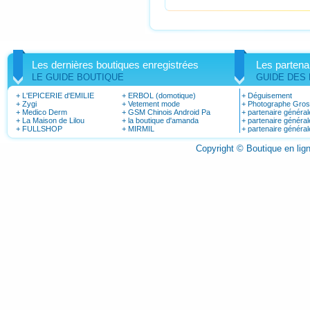
Les dernières boutiques enregistrées
Les partena
LE GUIDE BOUTIQUE
GUIDE DES
+
L'EPICERIE d'EMILIE
+
ERBOL (domotique)
+
Déguisement
+
Zygi
+
Vetement mode
+
Photographe Gro
+
Medico Derm
+
GSM Chinois Android Pa
+
partenaire général
+
La Maison de Lilou
+
la boutique d'amanda
+
partenaire général
+
FULLSHOP
+
MIRMIL
+
partenaire général
Copyright © Boutique en li