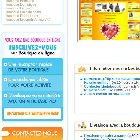
boutique Bricolage
boutique Domotique
boutique Piscine
boutique Salle de bains
boutique Robinetterie
boutique Brocante AntiquitÃ©
Informations sur la bouti
→ Numéro de téléphone Madabootik
→ Horaire hotline :
De 10 heure à 19 h
→ Contacter Madabootik :
contact@m
→ Numéro Siret :
52900881500027
→ Aucun envoie de newsletter
Livraison avec la boutiq
→ Livraison gratuite à partir de
50 €
→ Livraison par Colissimo