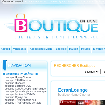
Connectez-vous !
- EcranLounge est un e-commerÃ§ant spÃ©cialisÃ© dans le home-cinÃ©ma, la 
Accueil
Vetements
Accessoires Mode
Ecologie
Maison
Meuble
tv video h
RECHERCHER Boutique :
Boutiques TV VidÃ©o Hifi
boutique Home Cinema
boutique TÃ©lÃ©vision
boutique Discount
boutique Lecteurs DVD
boutique CamÃ©scope numÃ©rique
EcranLounge
boutique Appareils photos numerique
boutique Lecteur MP3/MP4
boutique Home Cinema
boutique Chaine hifi
boutique TÃ©lÃ©phone fixe
boutique TÃ©lÃ©phone portable