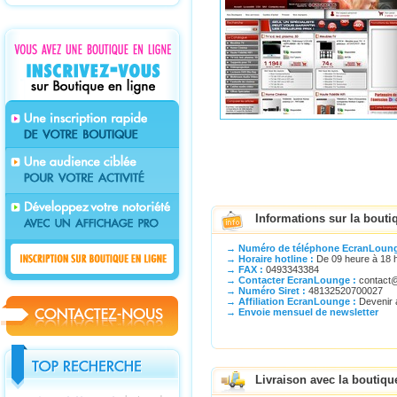
Informations sur la bout
→ Numéro de téléphone EcranLoung
→ Horaire hotline :
De 09 heure à 18 h
→ FAX :
0493343384
→ Contacter EcranLounge :
contact
→ Numéro Siret :
48132520700027
→ Affiliation EcranLounge :
Devenir 
→ Envoie mensuel de newsletter
Livraison avec la boutiq