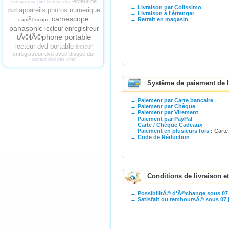
lecteur de
enregistreur dvd lecteur vhs
→ Livraison par Colissimo
appareils photos numerique
dvd
→ Livraison à l'étranger
camescope
→ Retrait en magasin
camÃ©scope
panasonic
lecteur enregistreur
tÃ©lÃ©phone portable
lecteur dvd portable
lecteur
enregistreur dvd avec disque dur
lecteur dvd pas cher
Systême de paiement de 
→ Paiement par Carte bancaire
→ Paiement par Chèque
→ Paiement par Virement
→ Paiement par PayPal
→ Carte / Chèque Cadeaux
→ Paiement en plusieurs fois :
Carte
→ Code de Réduction
Conditions de livraison 
→ PossibilitÃ© d'Ã©change sous 07 
→ Satisfait ou remboursÃ© sous 07 