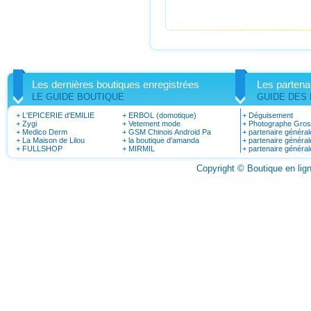
Les dernières boutiques enregistrées
Les partena
LE GUIDE BOUTIQUE
GUIDE DES
+
L'EPICERIE d'EMILIE
+
ERBOL (domotique)
+
Déguisement
+
Zygi
+
Vetement mode
+
Photographe Gro
+
Medico Derm
+
GSM Chinois Android Pa
+
partenaire général
+
La Maison de Lilou
+
la boutique d'amanda
+
partenaire général
+
FULLSHOP
+
MIRMIL
+
partenaire général
Copyright © Boutique en li