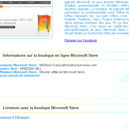
logiciels Microsoft, on peut acheter Windows
Ã©dition professionnelle, en Ã©dition intÃ
Anytime Upgrade. La boutique de logiciels Mi
particuliers ou professionnels avec Office 
Office standard, etc. La suite Office, c'est
Outlook, Publisher, Visio, Project Profession
Store permet d'acheter des jeux PC ou des
Microsoft Store, c'est aussi du matÃ©riel
pÃ©riphÃ©riques de jeux. Microsoft Store c
Visual Studio ou Expression Web par exemple
Partager sur Facebook
Informations sur la boutique en ligne Microsoft Store
ntacter Microsoft Store :
MSStore.France@msdirectservices.com
méro Siret :
HRB2200 (All.)
filiation Microsoft Store :
Devenir affilié de Microsoft Store
cun envoie de newsletter
Livraison avec la boutique Microsoft Store
vraison à l'étranger