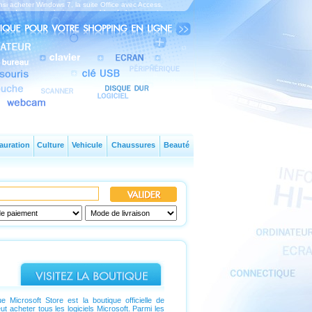
ainsi acheter Windows 7, la suite Office avec Access,
omme des souris, claviers, ensembles de bureau, etc.
auration
Culture
Vehicule
Chaussures
Beauté
e Microsoft Store est la boutique officielle de
ut acheter tous les logiciels Microsoft. Parmi les