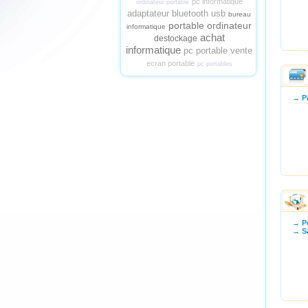
pc informatique
ordinateur portable
adaptateur bluetooth usb
bureau
portable ordinateur
informatique
achat
destockage
informatique
pc portable vente
ecran portable
pc portables
→ Pa
→ Po
→ Sa