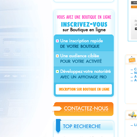
→ Co
→ Nu
→ Af
→ Au
→ Li