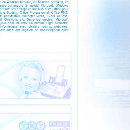
7 en Ã©dition familiale, en Ã©dition premium, en
©grale ou encore le logiciel Microsoft Windows
crosoft Store propose aussi la suite Office pour
Home Student, Office Professionnel, Office PME,
 la possibilitÃ© d'acheter Word, Excel, Access,
al, OneNote, etc. Outre les logiciels, Microsoft
 jeux Xbox et Xbox360 comme Flight Simulator.
 informatique avec claviers, souris, webcams,
'est aussi des logiciels de dÃ©veloppeur avec
.