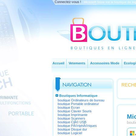
Connectez-vous !
- Microsoft Store est la boutique de log
Outlook, Visio, Project, etc. Microsoft, c'est aussi des j
Accueil
Vetements
Accessoires Mode
Ecologi
RECHE
Boutiques Informatique
boutique Ordinateurs de bureau
boutique Portable ordinateur
boutique Ecran
boutique Clavier Souris
boutique Imprimante
Mic
boutique Scanners
boutique ClÃ© USB
bouti
boutique PÃ©riphÃ©riques
boutique Disque dur
boutique Logiciel