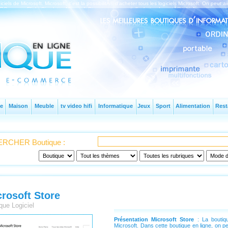
iciels de Microsoft. Microsoft, c'est la possibilitÃ© d'acheter tous les logiciels Microsoft. On peut 
eux PC comme Flight Simulator. Microsoft Store permet aussi d'acheter du matÃ©riel informatique c
e
Maison
Meuble
tv video hifi
Informatique
Jeux
Sport
Alimentation
Rest
RCHER Boutique :
rosoft Store
que Logiciel
Présentation Microsoft Store
: La boutiqu
Microsoft. Dans cette boutique en ligne, on pe