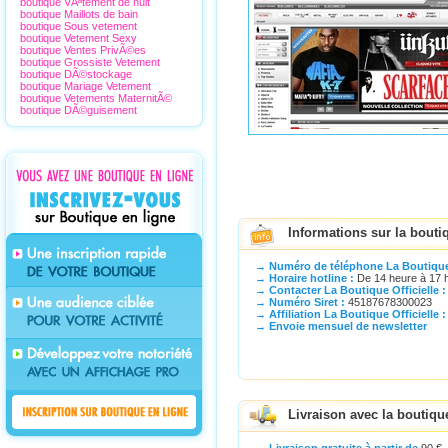
boutique VÃªtement de nuit
boutique Maillots de bain
boutique Sous vetement
boutique Vetement Sexy
boutique Ventes PrivÃ©es
boutique Grossiste Vetement
boutique DÃ©stockage
boutique Mariage Vetement
boutique Vetements MaternitÃ©
boutique DÃ©guisement
Informations sur la boutiq
→ Numéro de téléphone La Boutique O
→ Horaire hotline :
De 14 heure à 17 h
→ Contacter La Boutique Officielle :
→ Numéro Siret :
45187678300023
→ Affiliation La Boutique Officielle :
→ Envoie mensuel de newsletter
Livraison avec la boutiqu