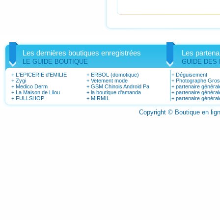
Les dernières boutiques enregistrées
Les partena
LE GUIDE BOUTIQUE
GUIDE DES
+
L'EPICERIE d'EMILIE
+
ERBOL (domotique)
+
Déguisement
+
Zygi
+
Vetement mode
+
Photographe Gro
+
Medico Derm
+
GSM Chinois Android Pa
+
partenaire général
+
La Maison de Lilou
+
la boutique d'amanda
+
partenaire général
+
FULLSHOP
+
MIRMIL
+
partenaire général
Copyright © Boutique en li