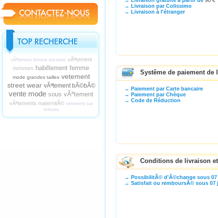
→ Livraison gratuite à partir de
90 €
→ Livraison par Colissimo
→ Livraison à l'étranger
vÃªtement
vÃªtement femme enceinte
habillement femme
hommes
Systême de paiement de la
vetement
mode grandes tailles
street wear
vÃªtement bÃ©bÃ©
→ Paiement par Carte bancaire
vente mode
sous vÃªtement
→ Paiement par Chèque
→ Code de Réduction
vÃªtements maternitÃ©
vetement sur
mesure
Conditions de livraison e
→ PossibilitÃ© d'Ã©change sous 07 
→ Satisfait ou remboursÃ© sous 07 