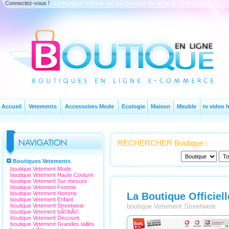
Connectez-vous !
- La Boutique Officielle est une boutique de vente de vÃªtements de fans.
styles comme Africaine City, Booba, Ghetto Fabulous Gang, NTM, Rohff, etc. On peut ainsi ac
groupes de hip-hop, d'Ã©lectro, de vintage et pour enfants.
Accueil
Vetements
Accessoires Mode
Ecologie
Maison
Meuble
tv video h
RECHERCHER Boutique :
Boutiques Vetements
boutique Vetement Mode
boutique Vetement Haute Couture
boutique Vetement Sur-mesure
boutique Vetement Femme
boutique Vetement Homme
La Boutique Officiell
boutique Vetement Enfant
boutique Vetement Streetwear
boutique Vetement Streetwear
boutique Vetement bÃ©bÃ©
boutique Vetement Discount
boutique Vetement Grandes tailles