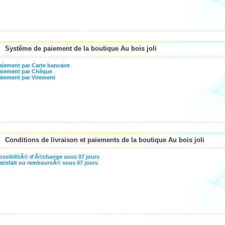
Systême de paiement de la boutique Au bois joli
iement par Carte bancaire
aiement par Chèque
aiement par Virement
Conditions de livraison et paiements de la boutique Au bois joli
ssibilitÃ© d'Ã©change sous 07 jours
tisfait ou remboursÃ© sous 07 jours