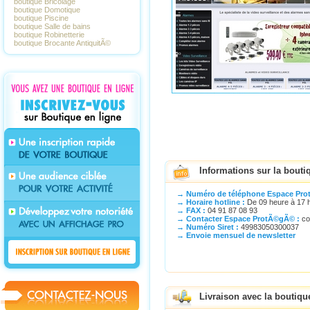
boutique Bricolage
boutique Domotique
boutique Piscine
boutique Salle de bains
boutique Robinetterie
boutique Brocante AntiquitÃ©
Informations sur la bout
→ Numéro de téléphone Espace Pro
→ Horaire hotline :
De 09 heure à 17 h
→ FAX :
04 91 87 08 93
→ Contacter Espace ProtÃ©gÃ© :
co
→ Numéro Siret :
49983050300037
→ Envoie mensuel de newsletter
Livraison avec la bouti