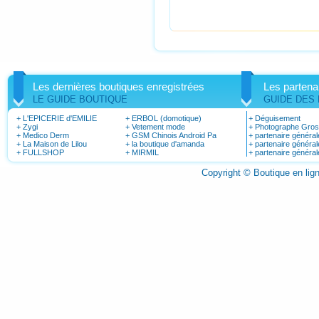
Les dernières boutiques enregistrées
Les partena
LE GUIDE BOUTIQUE
GUIDE DES
+
L'EPICERIE d'EMILIE
+
ERBOL (domotique)
+
Déguisement
+
Zygi
+
Vetement mode
+
Photographe Gro
+
Medico Derm
+
GSM Chinois Android Pa
+
partenaire général
+
La Maison de Lilou
+
la boutique d'amanda
+
partenaire général
+
FULLSHOP
+
MIRMIL
+
partenaire général
Copyright © Boutique en li