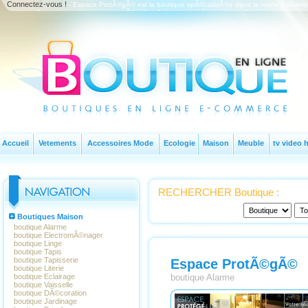
Connectez-vous !
- Espace ProtÃ©gÃ© est la boutique spÃ©cialisÃ©e dans la vente d'alarmes
personnelle ainsi que des serrures spÃ©ciales. Acheter une alarme et installer un systÃ¨me de 
sÃ©curitÃ© Espace ProtÃ©gÃ©.
Accueil
Vetements
Accessoires Mode
Ecologie
Maison
Meuble
tv video h
RECHERCHER Boutique :
Boutiques Maison
boutique Alarme
boutique ElectromÃ©nager
boutique Linge
boutique Tapis
boutique Tapisserie
Espace ProtÃ©gÃ©
boutique Literie
boutique Eclairage
boutique Alarme
boutique Vaisselle
boutique DÃ©coration
boutique Jardinage