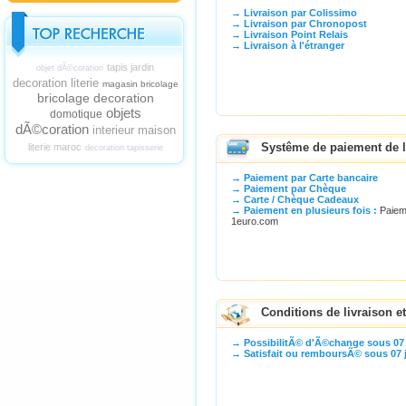
→ Livraison par Colissimo
→ Livraison par Chronopost
→ Livraison Point Relais
→ Livraison à l'étranger
tapis jardin
objet dÃ©coration
decoration literie
magasin bricolage
bricolage decoration
objets
domotique
dÃ©coration
interieur maison
Systême de paiement de 
literie maroc
decoration tapisserie
→ Paiement par Carte bancaire
→ Paiement par Chèque
→ Carte / Chèque Cadeaux
→ Paiement en plusieurs fois :
Paieme
1euro.com
Conditions de livraison 
→ PossibilitÃ© d'Ã©change sous 07 
→ Satisfait ou remboursÃ© sous 07 